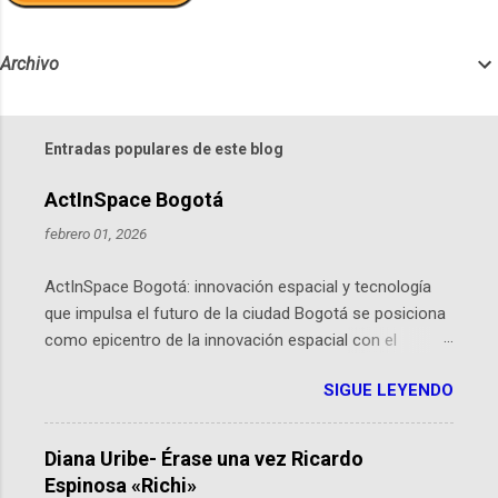
Archivo
Entradas populares de este blog
ActInSpace Bogotá
febrero 01, 2026
ActInSpace Bogotá: innovación espacial y tecnología
que impulsa el futuro de la ciudad Bogotá se posiciona
como epicentro de la innovación espacial con el
lanzamiento inminente de ActInSpace 2026, un
SIGUE LEYENDO
hackathon global que convierte tecnologías de la
Agencia Espacial Europea en soluciones prácticas para
la vida cotidiana. Este evento, organizado por el
Diana Uribe- Érase una vez Ricardo
Planetario de Bogotá del Idartes y la Universidad de los
Espinosa «Richi»