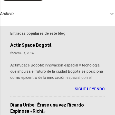
Archivo
Entradas populares de este blog
ActInSpace Bogotá
febrero 01, 2026
ActInSpace Bogotá: innovación espacial y tecnología
que impulsa el futuro de la ciudad Bogotá se posiciona
como epicentro de la innovación espacial con el
lanzamiento inminente de ActInSpace 2026, un
SIGUE LEYENDO
hackathon global que convierte tecnologías de la
Agencia Espacial Europea en soluciones prácticas para
la vida cotidiana. Este evento, organizado por el
Diana Uribe- Érase una vez Ricardo
Planetario de Bogotá del Idartes y la Universidad de los
Espinosa «Richi»
Andes, reúne a expertos como el presidente de Airbus