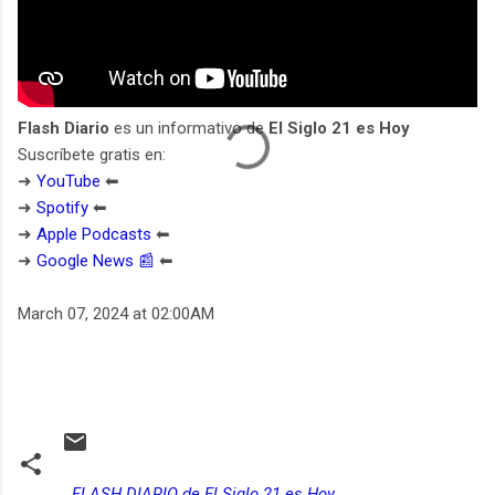
Flash Diario
es un informativo de
El Siglo 21 es Hoy
Suscríbete gratis en:
➜
YouTube
⬅︎
➜
Spotify
⬅︎
➜
Apple Podcasts
⬅︎
➜
Google News 📰
⬅︎
March 07, 2024 at 02:00AM
FLASH DIARIO de El Siglo 21 es Hoy