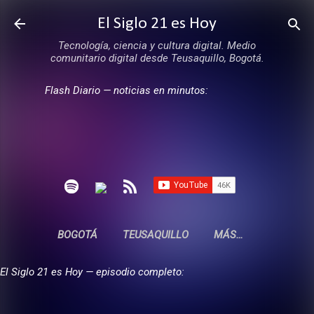
Ir al contenido principal
El Siglo 21 es Hoy
Tecnología, ciencia y cultura digital. Medio
comunitario digital desde Teusaquillo, Bogotá.
Flash Diario — noticias en minutos:
BOGOTÁ
TEUSAQUILLO
MÁS…
El Siglo 21 es Hoy — episodio completo: