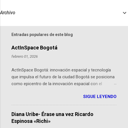
Archivo
Entradas populares de este blog
ActInSpace Bogotá
febrero 01, 2026
ActInSpace Bogotá: innovación espacial y tecnología
que impulsa el futuro de la ciudad Bogotá se posiciona
como epicentro de la innovación espacial con el
lanzamiento inminente de ActInSpace 2026, un
SIGUE LEYENDO
hackathon global que convierte tecnologías de la
Agencia Espacial Europea en soluciones prácticas para
la vida cotidiana. Este evento, organizado por el
Diana Uribe- Érase una vez Ricardo
Planetario de Bogotá del Idartes y la Universidad de los
Espinosa «Richi»
Andes, reúne a expertos como el presidente de Airbus