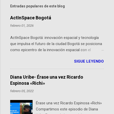
Entradas populares de este blog
ActInSpace Bogotá
febrero 01, 2026
ActInSpace Bogotá: innovación espacial y tecnología
que impulsa el futuro de la ciudad Bogotá se posiciona
como epicentro de la innovación espacial con el
lanzamiento inminente de ActInSpace 2026, un
SIGUE LEYENDO
hackathon global que convierte tecnologías de la
Agencia Espacial Europea en soluciones prácticas para
la vida cotidiana. Este evento, organizado por el
Diana Uribe- Érase una vez Ricardo
Planetario de Bogotá del Idartes y la Universidad de los
Espinosa «Richi»
Andes, reúne a expertos como el presidente de Airbus
febrero 05, 2022
Colombia y líderes del sector aeroespacial para inspirar
a emprendedores y estudiantes. Qué es ActInSpace y
Érase una vez Ricardo Espinosa «Richi»
por qué importa en Bogotá ActInSpace es una
Compartimos este episodio de Diana
competencia mundial que opera en más de 60