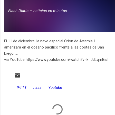
El 11 de diciembre, la nave espacial Orion de Artemis I
amerizará en el océano pacífico frente a las costas de San
Diego, ...
via YouTube https://www.youtube.com/watch?v=k_JdLqmBisI
IFTTT
nasa
Youtube
C
o
m