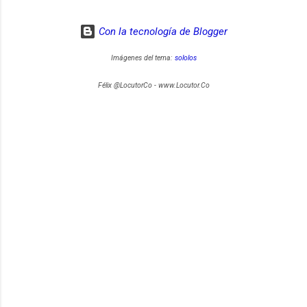
Con la tecnología de Blogger
Imágenes del tema:
sololos
Félix @LocutorCo - www.Locutor.Co