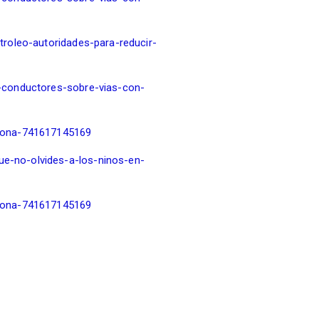
troleo-autoridades-para-reducir-
s-conductores-sobre-vias-con-
ciona-741617145169
e-no-olvides-a-los-ninos-en-
ciona-741617145169