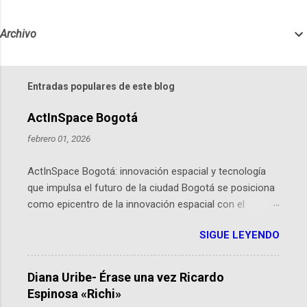
Archivo
Entradas populares de este blog
ActInSpace Bogotá
febrero 01, 2026
ActInSpace Bogotá: innovación espacial y tecnología
que impulsa el futuro de la ciudad Bogotá se posiciona
como epicentro de la innovación espacial con el
lanzamiento inminente de ActInSpace 2026, un
SIGUE LEYENDO
hackathon global que convierte tecnologías de la
Agencia Espacial Europea en soluciones prácticas para
la vida cotidiana. Este evento, organizado por el
Diana Uribe- Érase una vez Ricardo
Planetario de Bogotá del Idartes y la Universidad de los
Espinosa «Richi»
Andes, reúne a expertos como el presidente de Airbus