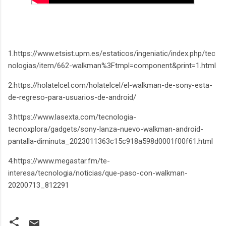
1.https://www.etsist.upm.es/estaticos/ingeniatic/index.php/tec
nologias/item/662-walkman%3Ftmpl=component&print=1.html
2.https://holatelcel.com/holatelcel/el-walkman-de-sony-esta-
de-regreso-para-usuarios-de-android/
3.https://www.lasexta.com/tecnologia-
tecnoxplora/gadgets/sony-lanza-nuevo-walkman-android-
pantalla-diminuta_2023011363c15c918a598d0001f00f61.html
4.https://www.megastar.fm/te-
interesa/tecnologia/noticias/que-paso-con-walkman-
20200713_812291