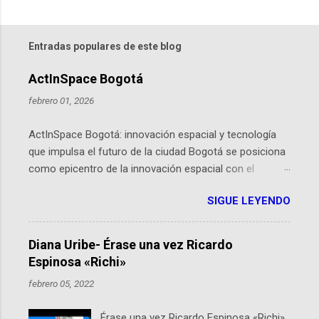
Entradas populares de este blog
ActInSpace Bogotá
febrero 01, 2026
ActInSpace Bogotá: innovación espacial y tecnología
que impulsa el futuro de la ciudad Bogotá se posiciona
como epicentro de la innovación espacial con el
lanzamiento inminente de ActInSpace 2026, un
SIGUE LEYENDO
hackathon global que convierte tecnologías de la
Agencia Espacial Europea en soluciones prácticas para
la vida cotidiana. Este evento, organizado por el
Diana Uribe- Érase una vez Ricardo
Planetario de Bogotá del Idartes y la Universidad de los
Espinosa «Richi»
Andes, reúne a expertos como el presidente de Airbus
febrero 05, 2022
Colombia y líderes del sector aeroespacial para inspirar
a emprendedores y estudiantes. Qué es ActInSpace y
Érase una vez Ricardo Espinosa «Richi»