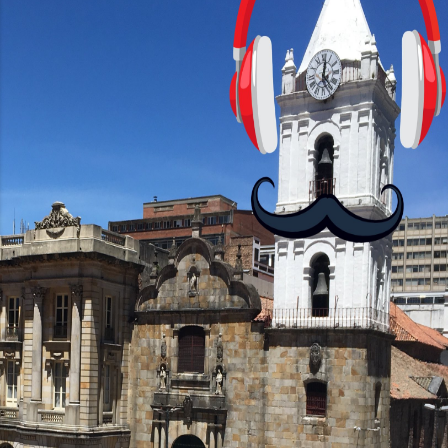
cursos: lecciones cortas, interactivas,
con personajes simpáticos y ayudas
visuales. ¿Será posible que una app que
antes nos enseñó francés, ahora nos
convierta en jugadores de ajedrez? Aún
no podrás jugar contra otros humanos
La aplicación Duolingo fue lanzada en
2012 y cuenta con más de 37 millones
de usuarios activos diarios. Desde 2022,
ha empeza...