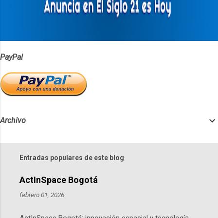
i
o
s
PayPal
Archivo
Entradas populares de este blog
ActInSpace Bogotá
febrero 01, 2026