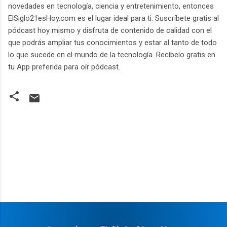
novedades en tecnología, ciencia y entretenimiento, entonces
ElSiglo21esHoy.com es el lugar ideal para ti. Suscríbete gratis al
pódcast hoy mismo y disfruta de contenido de calidad con el
que podrás ampliar tus conocimientos y estar al tanto de todo
lo que sucede en el mundo de la tecnología. Recíbelo gratis en
tu App preferida para oír pódcast.
C
o
m
e
n
t
a
r