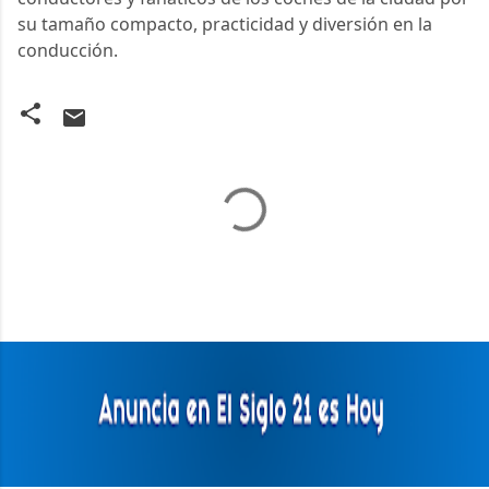
su tamaño compacto, practicidad y diversión en la 
conducción. 
C
o
m
e
n
t
a
r
i
o
s