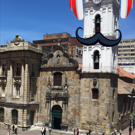
convierta en jugadores de ajedrez? Aún
no podrás jugar contra otros humanos
La aplicación Duolingo fue lanzada en
2012 y cuenta con más de 37 millones
de usuarios activos diarios. Desde 2022,
ha empeza...