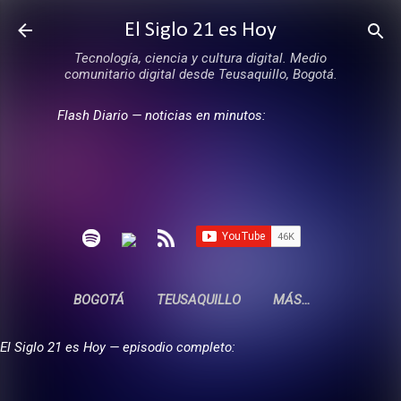
Ir al contenido principal
El Siglo 21 es Hoy
Tecnología, ciencia y cultura digital. Medio
comunitario digital desde Teusaquillo, Bogotá.
Flash Diario — noticias en minutos:
BOGOTÁ
TEUSAQUILLO
MÁS…
El Siglo 21 es Hoy — episodio completo: