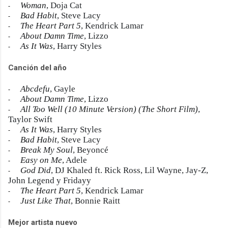
Woman
, Doja Cat
-
Bad Habit
, Steve Lacy
-
The Heart Part 5
, Kendrick Lamar
-
About Damn Time
, Lizzo
-
As It Was
, Harry Styles
-
Canción del año
Abcdefu
, Gayle
-
About Damn Time
, Lizzo
-
All Too Well (10 Minute Version) (The Short Film)
,
-
Taylor Swift
As It Was
, Harry Styles
-
Bad Habit
, Steve Lacy
-
Break My Soul
, Beyoncé
-
Easy on Me
, Adele
-
God Did
, DJ Khaled ft. Rick Ross, Lil Wayne, Jay-Z,
-
John Legend y Fridayy
The Heart Part 5
, Kendrick Lamar
-
Just Like That
, Bonnie Raitt
-
Mejor artista nuevo