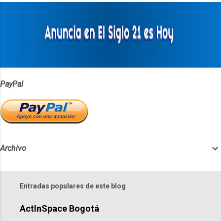
a
r
i
o
s
PayPal
Archivo
Entradas populares de este blog
ActInSpace Bogotá