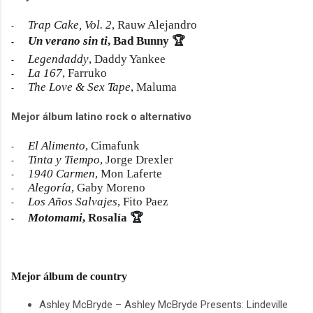
Trap Cake, Vol. 2
, Rauw Alejandro
-
Un verano sin ti
, Bad Bunny 🏆
-
Legendaddy
, Daddy Yankee
-
La 167
, Farruko
-
The Love & Sex Tape
, Maluma
-
Mejor álbum latino rock o alternativo
El Alimento
, Cimafunk
-
Tinta y Tiempo
, Jorge Drexler
-
1940 Carmen
, Mon Laferte
-
Alegoría
, Gaby Moreno
-
Los Años Salvajes
, Fito Paez
-
Motomami
, Rosalía 🏆
-
Mejor álbum de country
Ashley McBryde – Ashley McBryde Presents: Lindeville