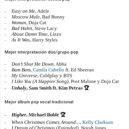
Easy on Me
, Adele
-
Moscow Mule
, Bad Bunny
-
Woman
, Doja Cat
-
Bad Habit
, Steve Lacy
-
About Damn Time
, Lizzo
-
As It Was
, Harry Styles
-
Mejor interpretación dúo/grupo pop
Don’t Shut Me Down
, Abba
-
Bam Bam
,
Camila Cabello
ft. Ed Sheeran
-
My Universe
, Coldplay y BTS
-
I Like You (A Happier Song)
, Post Malone y Doja Cat
-
Unholy
, Sam Smith ft. Kim Petras
🏆
-
Mejor álbum pop vocal tradicional
Higher
, Michael Bublé 🏆
-
When Christmas Comes Around…
,
Kelly Clarkson
-
I Dream of Christmas (Extended)
, Norah Jones
-