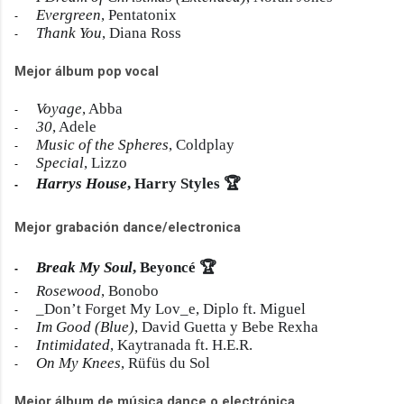
Evergreen
, Pentatonix
-
Thank You
, Diana Ross
-
Mejor álbum pop vocal
Voyage
, Abba
-
30
, Adele
-
Music of the Spheres
, Coldplay
-
Special
, Lizzo
-
Harrys House
, Harry Styles
🏆
-
Mejor grabación dance/electronica
Break My Soul
, Beyoncé
🏆
-
Rosewood
, Bonobo
-
_Don’t Forget My Lov_e, Diplo ft. Miguel
-
Im Good (Blue)
, David Guetta y Bebe Rexha
-
Intimidated
, Kaytranada ft. H.E.R.
-
On My Knees
, Rüfüs du Sol
-
Mejor álbum de música dance o electrónica