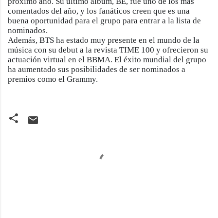
próximo año. Su último álbum, BE, fue uno de los más
comentados del año, y los fanáticos creen que es una
buena oportunidad para el grupo para entrar a la lista de
nominados.
Además, BTS ha estado muy presente en el mundo de la
música con su debut a la revista TIME 100 y ofrecieron su
actuación virtual en el BBMA. El éxito mundial del grupo
ha aumentado sus posibilidades de ser nominados a
premios como el Grammy.
C
o
m
e
n
t