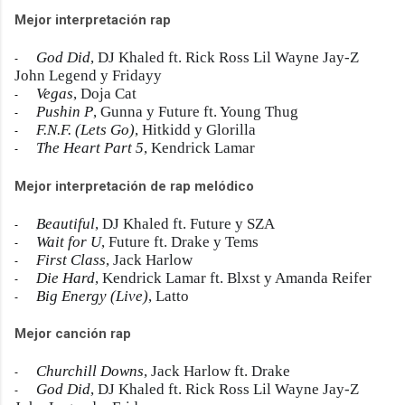
Mejor interpretación rap
God Did
, DJ Khaled ft. Rick Ross Lil Wayne Jay-Z
-
John Legend y Fridayy
Vegas
, Doja Cat
-
Pushin P
, Gunna y Future ft. Young Thug
-
F.N.F. (Lets Go)
, Hitkidd y Glorilla
-
The Heart Part 5
, Kendrick Lamar
-
Mejor interpretación de rap melódico
Beautiful
, DJ Khaled ft. Future y SZA
-
Wait for U
, Future ft. Drake y Tems
-
First Class
, Jack Harlow
-
Die Hard
, Kendrick Lamar ft. Blxst y Amanda Reifer
-
Big Energy (Live)
, Latto
-
Mejor canción rap
Churchill Downs
, Jack Harlow ft. Drake
-
God Did
, DJ Khaled ft. Rick Ross Lil Wayne Jay-Z
-