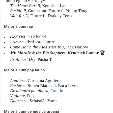
John Legend y Fridayy
The Heart Part 5
, Kendrick Lamar
-
Pushin P
, Gunna and Future ft. Young Thug
-
Wait for U
, Future ft. Drake y Tems
-
Mejor álbum rap
God Did
, DJ Khaled
-
I Never Liked You
, Future
-
Come Home the Kids Miss You
, Jack Harlow
-
Mr. Morale & the Big Steppers
, Kendrick Lamar
🏆
-
Its Almost Dry
, Pusha T
-
Mejor álbum pop latino
Aguilera
, Christina Aguilera
-
Pasieros
, Rubén Blades ft. Boca Livre
-
De adentro pa afuera
,
Camilo
-
Viajante
, Fonseca
-
Dharma+
, Sebastián Yatra
-
Mejor álbum de música urbana