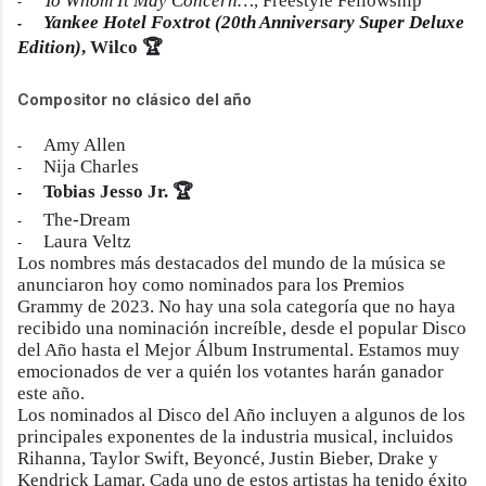
To Whom It May Concern…
, Freestyle Fellowship
-
Yankee Hotel Foxtrot (20th Anniversary Super Deluxe
-
Edition)
, Wilco 🏆
Compositor no clásico del año
Amy Allen
-
Nija Charles
-
Tobias Jesso Jr. 🏆
-
The-Dream
-
Laura Veltz
-
Los nombres más destacados del mundo de la música se
anunciaron hoy como nominados para los Premios
Grammy de 2023. No hay una sola categoría que no haya
recibido una nominación increíble, desde el popular Disco
del Año hasta el Mejor Álbum Instrumental. Estamos muy
emocionados de ver a quién los votantes harán ganador
este año.
Los nominados al Disco del Año incluyen a algunos de los
principales exponentes de la industria musical, incluidos
Rihanna, Taylor Swift, Beyoncé, Justin Bieber, Drake y
Kendrick Lamar. Cada uno de estos artistas ha tenido éxito