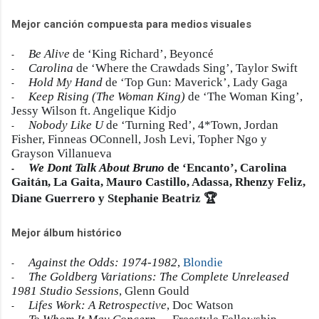
Mejor canción compuesta para medios visuales
Be Alive
de ‘King Richard’, Beyoncé
-
Carolina
de ‘Where the Crawdads Sing’, Taylor Swift
-
Hold My Hand
de ‘Top Gun: Maverick’, Lady Gaga
-
Keep Rising (The Woman King)
de ‘The Woman King’,
-
Jessy Wilson ft. Angelique Kidjo
Nobody Like U
de ‘Turning Red’, 4*Town, Jordan
-
Fisher, Finneas OConnell, Josh Levi, Topher Ngo y
Grayson Villanueva
We Dont Talk About Bruno
de ‘Encanto’, Carolina
-
Gaitán, La Gaita, Mauro Castillo, Adassa, Rhenzy Feliz,
Diane Guerrero y Stephanie Beatriz 🏆
Mejor álbum histórico
Against the Odds: 1974-1982
,
Blondie
-
The Goldberg Variations: The Complete Unreleased
-
1981 Studio Sessions
, Glenn Gould
Lifes Work: A Retrospective
, Doc Watson
-