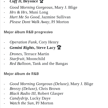
Cuff It
, Beyoncé
🏆
-
Good Morning Gorgeous
, Mary J. Blige
-
Hrs & Hrs
, Muni Long
-
Hurt Me So Good
, Jazmine Sullivan
-
Please Dont Walk Away
, PJ Morton
-
Mejor álbum R&B progresivo
Operation Funk
, Cory Henry
-
Gemini Rights
, Steve Lacy
🏆
-
Drones
, Terrace Martin
-
Starfruit
, Moonchild
-
Red Balloon
, Tank and the Bangas
-
Mejor álbum de R&B
Good Morning Gorgeous (Deluxe)
, Mary J. Blige
-
Breezy (Deluxe)
, Chris Brown
-
Black Radio III
, Robert Glasper
-
Candydrip
, Lucky Daye
-
Watch the Sun
, PJ Morton
-