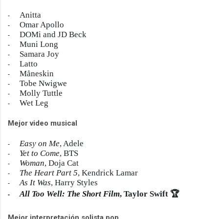
Anitta
-
Omar Apollo
-
DOMi and JD Beck
-
Muni Long
-
Samara Joy
-
Latto
-
Måneskin
-
Tobe Nwigwe
-
Molly Tuttle
-
Wet Leg
-
Mejor video musical
Easy on Me
, Adele
-
Yet to Come
, BTS
-
Woman
, Doja Cat
-
The Heart Part 5
, Kendrick Lamar
-
As It Was
, Harry Styles
-
All Too Well: The Short Film
, Taylor Swift
🏆
-
Mejor interpretación solista pop