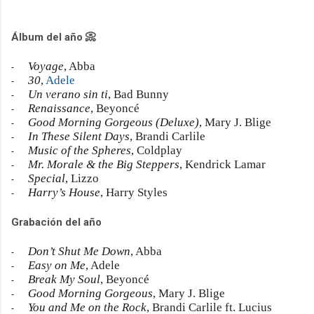
Álbum del año 📀
Voyage
, Abba
-
30
,
Adele
-
Un verano sin ti
, Bad Bunny
-
Renaissance
, Beyoncé
-
Good Morning Gorgeous (Deluxe)
, Mary J. Blige
-
In These Silent Days
, Brandi Carlile
-
Music of the Spheres
, Coldplay
-
Mr. Morale & the Big Steppers
, Kendrick Lamar
-
Special
, Lizzo
-
Harry’s House
, Harry Styles
-
Grabación del año
Don’t Shut Me Down
, Abba
-
Easy on Me
, Adele
-
Break My Soul
, Beyoncé
-
Good Morning Gorgeous
, Mary J. Blige
-
You and Me on the Rock
, Brandi Carlile ft. Lucius
-