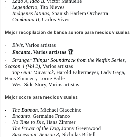
Lado A, lado B
, Víctor Manuelle
-
Legendario
, Tito Nieves
-
Imágenes latinas
, Spanish Harlem Orchestra
-
Cumbiana II
, Carlos Vives
-
Mejor recopilación de banda sonora para medios visuales
Elvis
, Varios artistas
-
Encanto
, Varios artistas 🏆
-
Stranger Things: Soundtrack from the Netflix Series,
-
Season 4 (Vol 2)
, Varios artistas
Top Gun: Maverick
, Harold Faltermeyer, Lady Gaga,
-
Hans Zimmer y Lorne Balfe
West Side Story, Varios artistas
-
Mejor score para medios visuales
The Batman
, Michael Giacchino
-
Encanto
, Germaine Franco
-
No Time to Die
, Hans Zimmer
-
The Power of the Dog
, Jonny Greenwood
-
Succession: Season 3
, Nicholas Britell
-