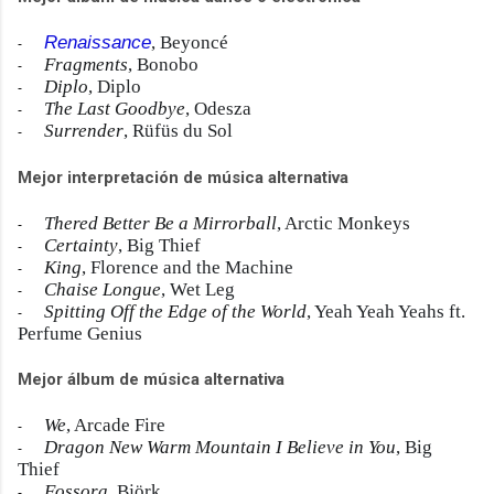
Renaissance
, Beyoncé
-
Fragments
, Bonobo
-
Diplo
, Diplo
-
The Last Goodbye
, Odesza
-
Surrender
, Rüfüs du Sol
-
Mejor interpretación de música alternativa
Thered Better Be a Mirrorball
, Arctic Monkeys
-
Certainty
, Big Thief
-
King
, Florence and the Machine
-
Chaise Longue
, Wet Leg
-
Spitting Off the Edge of the World
, Yeah Yeah Yeahs ft.
-
Perfume Genius
Mejor álbum de música alternativa
We
, Arcade Fire
-
Dragon New Warm Mountain I Believe in You
, Big
-
Thief
Fossora
, Björk
-