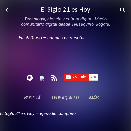
Ir al contenido principal
El Siglo 21 es Hoy
Tecnología, ciencia y cultura digital. Medio
comunitario digital desde Teusaquillo, Bogotá.
Flash Diario — noticias en minutos:
BOGOTÁ
TEUSAQUILLO
MÁS…
El Siglo 21 es Hoy — episodio completo: